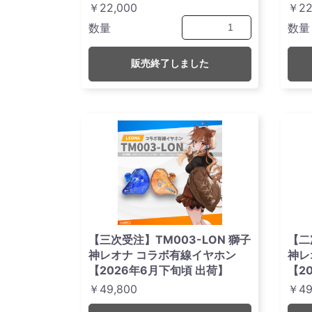
￥22,000
￥22
数量
数量
販売終了しました
【三次受注】TM003-LON 獅子
【二
神レオナ コラボ有線イヤホン
神レ
【2026年6月下旬頃 出荷】
【2
￥49,800
￥49