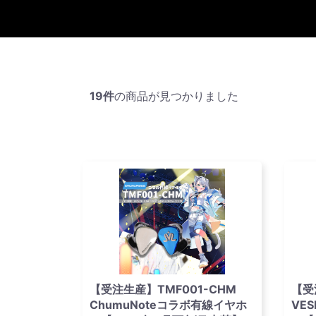
19件
の商品が見つかりました
【受注生産】TMF001-CHM
【受
ChumuNoteコラボ有線イヤホ
VE